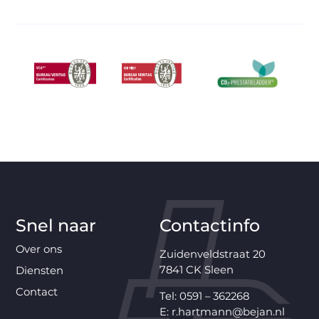
Snel naar
Contactinfo
Over ons
Zuidenveldstraat 20
7841 CK Sleen
Diensten
Contact
Tel: 0591 – 362268
E: r.hartmann@bejan.nl